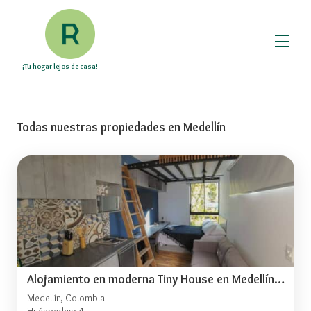
¡Tu hogar lejos de casa!
Inicio
Ciudades
▾
Todas nuestras propiedades en Medellín
Sobre nosotros
Propietarios
Contacto
Alojamiento en moderna Tiny House en Medellín A106
Medellín, Colombia
Huéspedes: 4